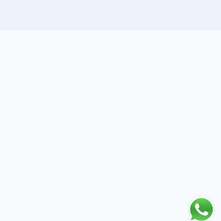
Estante de
Estante 1.20
ensamble
Mod. Acero
inoxidable
Mod. Color Gris
$19,990.00
MXN
$2,680.00
MXN
Ubicación
Av. Francisco I. Madero 2116, Obrera. CP 64010. Monterrey, Nuevo León.
Redes Sociales
No olvides visitar nuestras redes sociales para ver mas promociones del
mes e información de nuestros nuevos productos
Facebook -> https://www.facebook.com/masrefyeq
Instagram ->
https://www.instagram.com/masrefrigeracionyequipos/
Youtube
-> https://www.youtube.com/@masrefrigeracionyequipospa1752
Contacto
Teléfonos
(81)81919050
y
(81)83546577
Whatsapp
811 538 7503
Correo Electrónico
masequipos@gmail.com
CreacionWeb.com