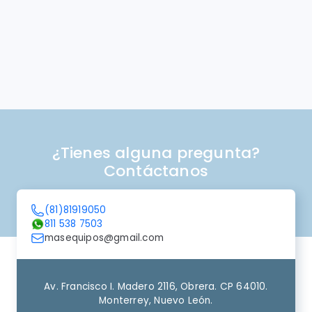
REFRIGERADOR COLOR
NEGRO
Mod. Cobalt VR 17
$28,740.00
¿Tienes alguna pregunta?
Contáctanos
(81)81919050
811 538 7503
masequipos@gmail.com
Av. Francisco I. Madero 2116, Obrera. CP 64010.
Monterrey, Nuevo León.