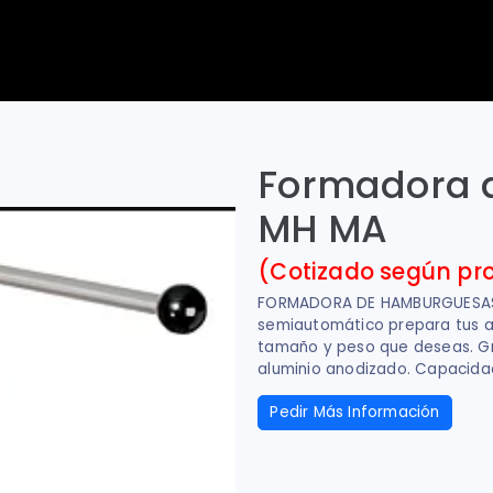
Formadora 
MH MA
(Cotizado según pr
FORMADORA DE HAMBURGUESAS 
semiautomático prepara tus a
tamaño y peso que deseas. G
aluminio anodizado. Capacida
Pedir Más Información