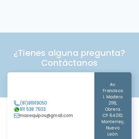
¿Tienes alguna pregunta?
Contáctanos
Av.
Francisco
I. Madero
(81)81919050
2116,
811 538 7503
Obrera.
masequipos@gmail.com
CP 64010.
Monterrey,
Nuevo
León.