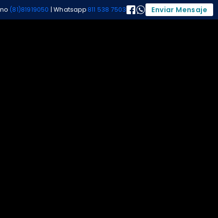
Enviar Mensaje
ono
(81)81919050
| Whatsapp
811 538 7503