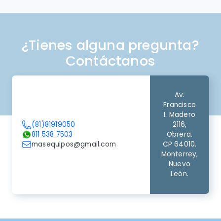
¿Tienes alguna pregunta?
Contáctanos
Av.
Francisco
I. Madero
(81)81919050
2116,
811 538 7503
Obrera.
masequipos@gmail.com
CP 64010.
Monterrey,
Nuevo
León.