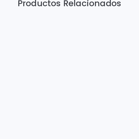
Productos Relacionados
REFRIGERADOR
REFRIGERADOR
Enfr
19 PIES 2
DE 20 PIES
pies
PUERTAS
Mod. VR20
Mod.
$28,500.00
$36,
Mod. VR 19
Cotizado bajo
proyecto