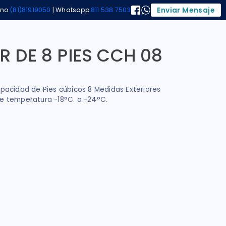
Enviar Mensaje
ono
(81)81919050
| Whatsapp
811 538 7503
 DE 8 PIES CCH 08
acidad de Pies cúbicos 8 Medidas Exteriores
de temperatura -18°C. a -24°C.