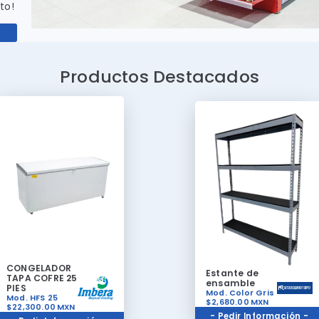
to!
Productos Destacados
CONGELADOR
Estante de
TAPA COFRE 25
ensamble
PIES
Mod. Color Gris
Mod. HFS 25
$2,680.00
MXN
$22,300.00
MXN
- Pedir Información -