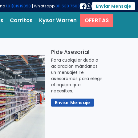
Enviar Mensaje
ono
(81)81919050
| Whatsapp
811 538 7503
es
Carritos
Kysor Warren
OFERTAS
Pide Asesoría!
Para cualquier duda o
aclaración mándanos
un mensaje! Te
asesoramos para elegir
el equipo que
necesites.
Enviar Mensaje