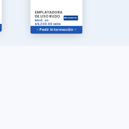
EMPLAYADORA
DE USO RUDO
Mod. sn
$9,200.00
MXN
- Pedir Información -
Contacto
Teléfonos
a de
(81)81919050
y
(81)83546577
Pregunte
cer
Whatsapp
811 538 7503
tado,
Correo Electrónico
ura de
masequipos@gmail.com