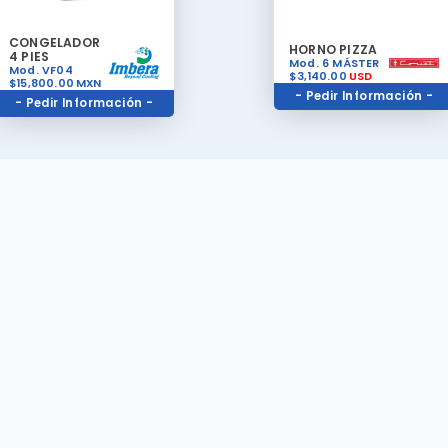
CONGELADOR
HORNO PIZZA
4 PIES
Mod. 6 MÁSTER
Mod. VF04
$3,140.00
USD
$15,800.00
MXN
- Pedir Información -
- Pedir Información -
Políticas de Devolución
Todos nuestros productos son de excelente calidad y tienen garantí
fabrica que cubre cualquier tipo de mal funcionamiento del equipo. 
a un asesor para mas información de Garantías disponibles. Para ha
válida cualquier garantía será necesario tener el equipo en buen es
haber sido comprado en nuestro establecimiento, contar con la fact
compra y cumplir con todas los requisitos de devolucion y garantías.
pos/
pospa1752