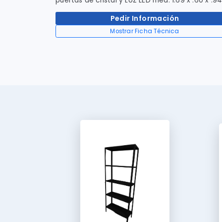
puertas de cristal y LUZ LED med: 1.69 x .60 x .9
Pedir Información
Mostrar Ficha Técnica