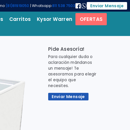
Enviar Mensaje
ono
(81)81919050
| Whatsapp
811 538 7503
es
Carritos
Kysor Warren
OFERTAS
Pide Asesoría!
Para cualquier duda o
aclaración mándanos
un mensaje! Te
asesoramos para elegir
el equipo que
necesites.
Enviar Mensaje