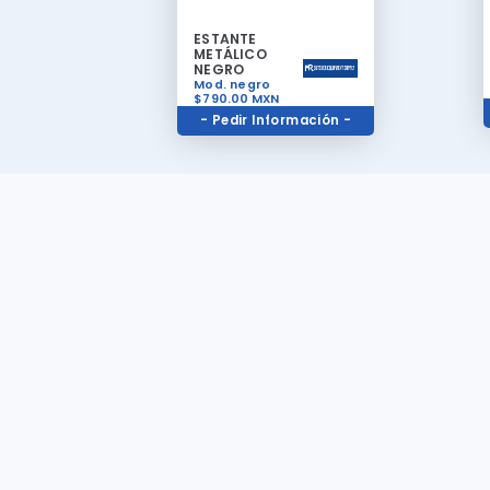
ESTANTE
METÁLICO
NEGRO
Mod. negro
$790.00
MXN
- Pedir Información -
Ubicación
Av. Francisco I. Madero 2116, Obrera. CP 64010. Monterrey,
Nuevo León.
Redes Sociales
No olvides visitar nuestras redes sociales para ver mas
promociones del mes e información de nuestros nuevos
productos
Facebook -> https://www.facebook.com/masrefyeq
Instagram ->
https://www.instagram.com/masrefrigeracionyequi
Youtube ->
https://www.youtube.com/@masrefrigeracionyequi