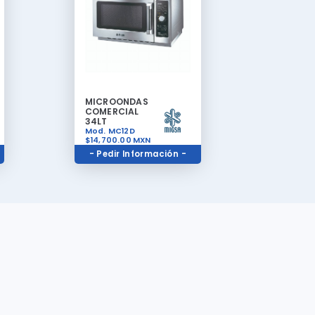
MICROONDAS
COMERCIAL
34LT
Mod. MC12D
$14,700.00
MXN
- Pedir Información -
Contacto
Teléfonos
a de
(81)81919050
y
(81)83546577
Pregunte
cer
Whatsapp
811 538 7503
tado,
Correo Electrónico
ura de
masequipos@gmail.com