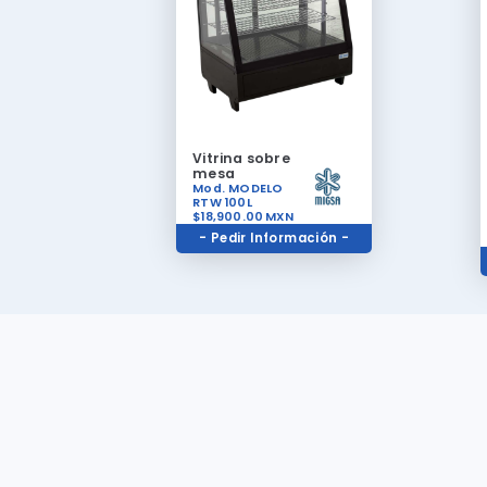
Vitrina sobre
mesa
Mod. MODELO
RTW 100L
$18,900.00
MXN
- Pedir Información -
Ubicación
Av. Francisco I. Madero 2116, Obrera. CP 64010. Monterrey,
Nuevo León.
Redes Sociales
No olvides visitar nuestras redes sociales para ver mas
promociones del mes e información de nuestros nuevos