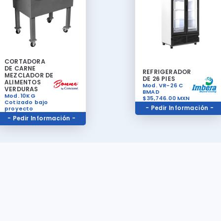
CORTADORA
DE CARNE
REFRIGERADOR
MEZCLADOR DE
DE 26 PIES
ALIMENTOS
Mod. VR-26 C
VERDURAS
BMAD
Mod. 10KG
$35,746.00
MXN
Cotizado bajo
- Pedir Información -
proyecto
- Pedir Información -
Políticas de Devolución
Todos nuestros productos son de excelente calidad y tienen garantí
fabrica que cubre cualquier tipo de mal funcionamiento del equipo. 
a un asesor para mas información de Garantías disponibles. Para ha
válida cualquier garantía será necesario tener el equipo en buen es
haber sido comprado en nuestro establecimiento, contar con la fact
compra y cumplir con todas los requisitos de devolucion y garantías.