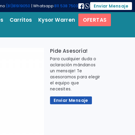
Enviar Mensaje
ono
(81)81919050
| Whatsapp
811 538 7503
es
Carritos
Kysor Warren
OFERTAS
Pide Asesoría!
Para cualquier duda o
aclaración mándanos
un mensaje! Te
asesoramos para elegir
el equipo que
necesites.
Enviar Mensaje