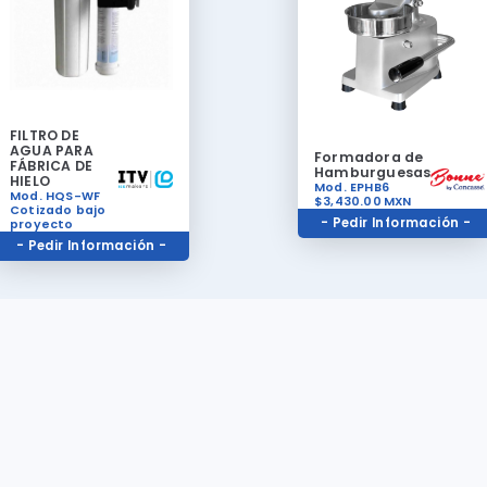
FILTRO DE
AGUA PARA
Formadora de
FÁBRICA DE
Hamburguesas
HIELO
Mod. EPHB6
Mod. HQS-WF
$3,430.00
MXN
Cotizado bajo
- Pedir Información -
proyecto
- Pedir Información -
Políticas de Devolución
Todos nuestros productos son de excelente calidad y tienen garantí
fabrica que cubre cualquier tipo de mal funcionamiento del equipo. 
a un asesor para mas información de Garantías disponibles. Para ha
válida cualquier garantía será necesario tener el equipo en buen es
haber sido comprado en nuestro establecimiento, contar con la fact
compra y cumplir con todas los requisitos de devolucion y garantías.