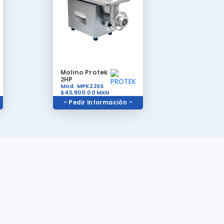
Molino Protek
2HP
Mod. MPK22ES
$43,800.00
MXN
- Pedir Información -
Contacto
Teléfonos
a de
(81)81919050
y
(81)83546577
Pregunte
cer
Whatsapp
811 538 7503
tado,
Correo Electrónico
ura de
masequipos@gmail.com