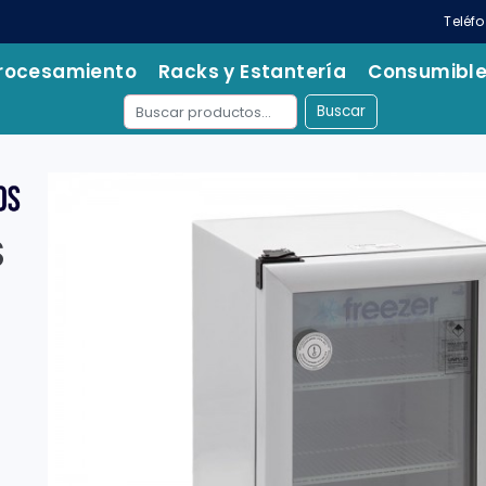
Teléf
rocesamiento
Racks y Estantería
Consumibl
Buscar
S