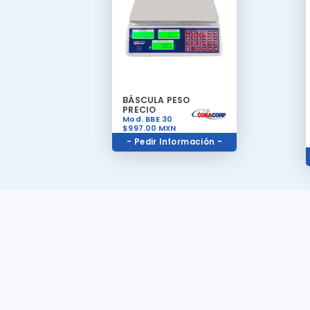
BÁSCULA PESO
PRECIO
Mod. BBE 30
$997.00
MXN
- Pedir Información -
Ubicación
Av. Francisco I. Madero 2116, Obrera. CP 64010. Monterrey,
Nuevo León.
Redes Sociales
No olvides visitar nuestras redes sociales para ver mas
promociones del mes e información de nuestros nuevos