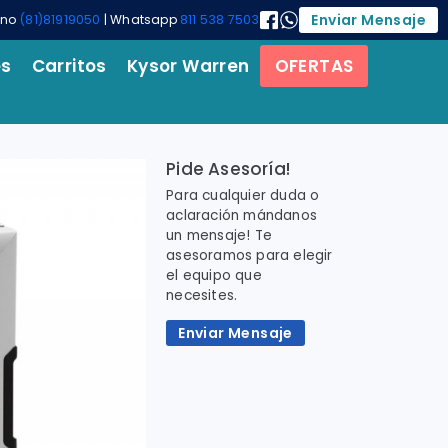
Enviar Mensaje
ono
(81)81919050
| Whatsapp
811 538 7503
es
Carritos
Kysor Warren
OFERTAS
Pide Asesoría!
Para cualquier duda o
aclaración mándanos
un mensaje! Te
asesoramos para elegir
el equipo que
necesites.
Enviar Mensaje